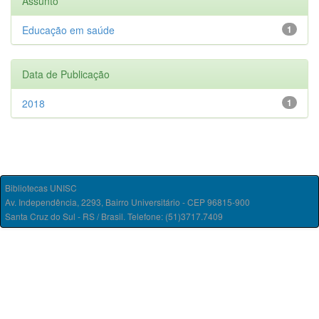
Assunto
Educação em saúde
1
Data de Publicação
2018
1
Bibliotecas UNISC
Av. Independência, 2293, Bairro Universitário - CEP 96815-900
Santa Cruz do Sul - RS / Brasil. Telefone: (51)3717.7409