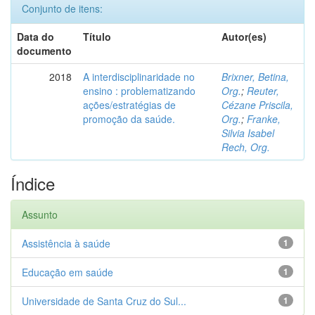
Conjunto de itens:
Data do
Título
Autor(es)
documento
2018
A interdisciplinaridade no
Brixner, Betina,
ensino : problematizando
Org.
;
Reuter,
ações/estratégias de
Cézane Priscila,
promoção da saúde.
Org.
;
Franke,
Silvia Isabel
Rech, Org.
Índice
Assunto
Assistência à saúde
1
Educação em saúde
1
Universidade de Santa Cruz do Sul...
1