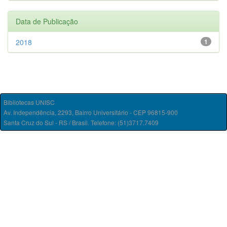
Data de Publicação
2018
1
Bibliotecas UNISC
Av. Independência, 2293, Bairro Universitário - CEP 96815-900
Santa Cruz do Sul - RS / Brasil. Telefone: (51)3717.7409