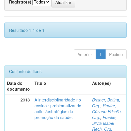
Registro(s)
Resultado 1-1 de 1.
Anterior
1
Póximo
Conjunto de itens:
Data do
Título
Autor(es)
documento
2018
A interdisciplinaridade no
Brixner, Betina,
ensino : problematizando
Org.
;
Reuter,
ações/estratégias de
Cézane Priscila,
promoção da saúde.
Org.
;
Franke,
Silvia Isabel
Rech, Org.