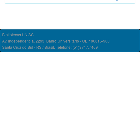
Bibliotecas UNISC
Av. Independência, 2293, Bairro Universitário - CEP 96815-900
Santa Cruz do Sul - RS / Brasil. Telefone: (51)3717.7409