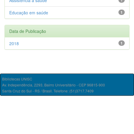
Assistência à saúde
1
Educação em saúde
1
Data de Publicação
2018
1
Bibliotecas UNISC
Av. Independência, 2293, Bairro Universitário - CEP 96815-900
Santa Cruz do Sul - RS / Brasil. Telefone: (51)3717.7409