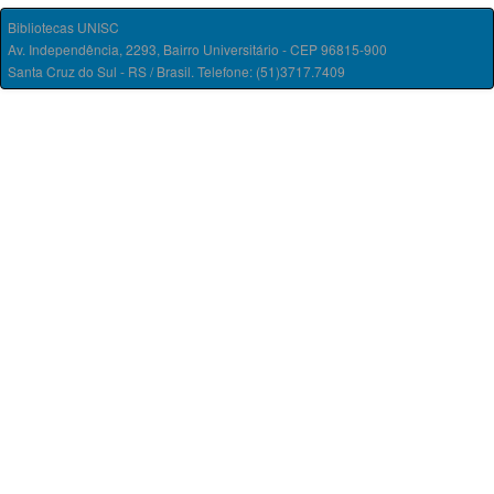
Bibliotecas UNISC
Av. Independência, 2293, Bairro Universitário - CEP 96815-900
Santa Cruz do Sul - RS / Brasil. Telefone: (51)3717.7409