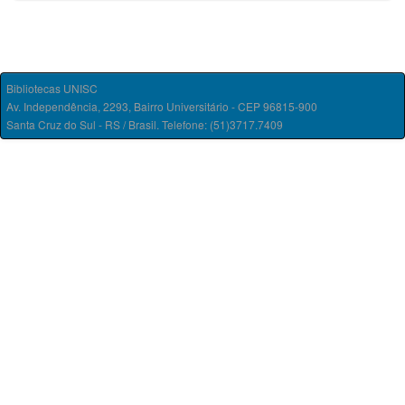
Bibliotecas UNISC
Av. Independência, 2293, Bairro Universitário - CEP 96815-900
Santa Cruz do Sul - RS / Brasil. Telefone: (51)3717.7409