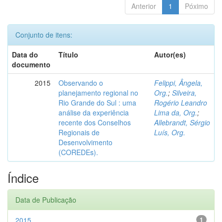
Anterior
1
Póximo
Conjunto de itens:
Data do
Título
Autor(es)
documento
2015
Observando o
Felippi, Ângela,
planejamento regional no
Org.
;
Silveira,
Rio Grande do Sul : uma
Rogério Leandro
análise da experiência
Lima da, Org.
;
recente dos Conselhos
Allebrandt, Sérgio
Regionais de
Luís, Org.
Desenvolvimento
(COREDEs).
Índice
Data de Publicação
2015
1