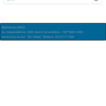
Bibliotecas UNISC
Av. Independência, 2293, Bairro Universitário - CEP 96815-900
Santa Cruz do Sul - RS / Brasil. Telefone: (51)3717.7409