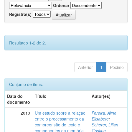
Ordenar
Registro(s)
Resultado 1-2 de 2.
Anterior
1
Póximo
Conjunto de itens:
Data do
Título
Autor(es)
documento
2010
Um estudo sobre a relação
Pereira, Aline
entre o processamento da
Elisabete
;
compreensão de texto e
Scherer, Lilian
componentes da memória
Cristine