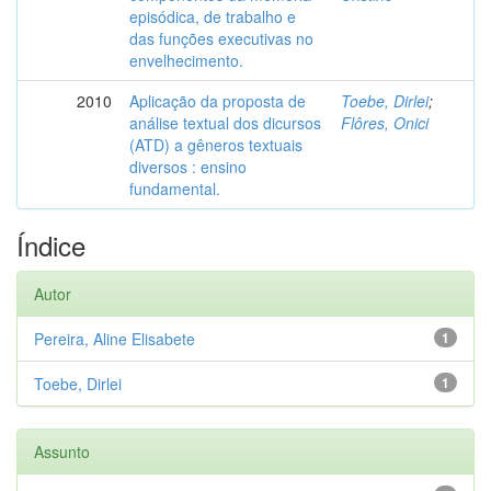
episódica, de trabalho e
das funções executivas no
envelhecimento.
2010
Aplicação da proposta de
Toebe, Dirlei
;
análise textual dos dicursos
Flôres, Onici
(ATD) a gêneros textuais
diversos : ensino
fundamental.
Índice
Autor
Pereira, Aline Elisabete
1
Toebe, Dirlei
1
Assunto