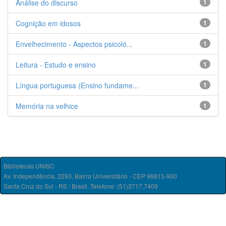
Análise do discurso
1
Cognição em idosos
1
Envelhecimento - Aspectos psicoló...
1
Leitura - Estudo e ensino
1
Língua portuguesa (Ensino fundame...
1
Memória na velhice
1
Bibliotecas UNISC
Av. Independência, 2293, Bairro Universitário - CEP 96815-900
Santa Cruz do Sul - RS / Brasil. Telefone: (51)3717.7409