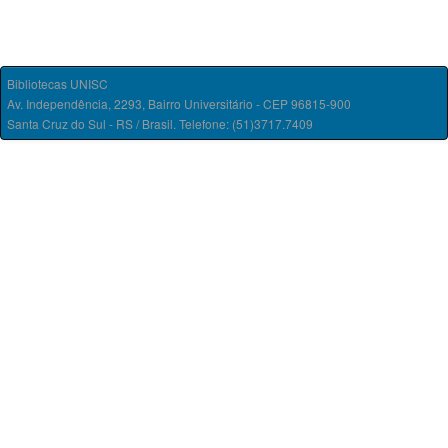
Bibliotecas UNISC
Av. Independência, 2293, Bairro Universitário - CEP 96815-900
Santa Cruz do Sul - RS / Brasil. Telefone: (51)3717.7409