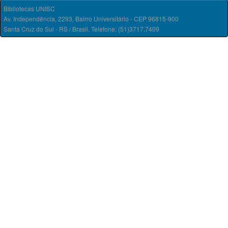
Bibliotecas UNISC
Av. Independência, 2293, Bairro Universitário - CEP 96815-900
Santa Cruz do Sul - RS / Brasil. Telefone: (51)3717.7409