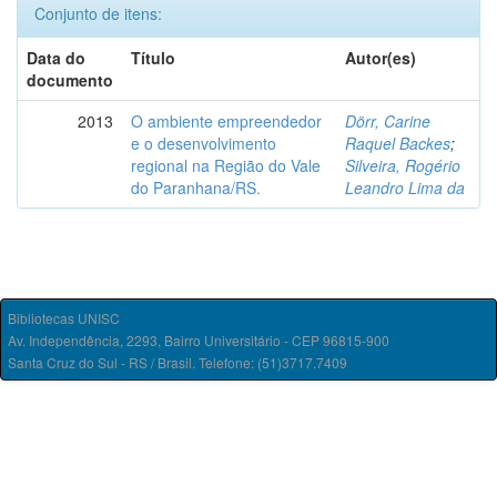
Conjunto de itens:
Data do
Título
Autor(es)
documento
2013
O ambiente empreendedor
Dörr, Carine
e o desenvolvimento
Raquel Backes
;
regional na Região do Vale
Silveira, Rogério
do Paranhana/RS.
Leandro Lima da
Bibliotecas UNISC
Av. Independência, 2293, Bairro Universitário - CEP 96815-900
Santa Cruz do Sul - RS / Brasil. Telefone: (51)3717.7409