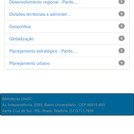
Desenvolvimento regional - Pardo,...
1
Divisões territoriais e administr...
1
Geopolítica
1
Globalização
1
Planejamento estratégico - Pardo,...
1
Planejamento urbano
1
Bibliotecas UNISC
Av. Independência, 2293, Bairro Universitário - CEP 96815-900
Santa Cruz do Sul - RS / Brasil. Telefone: (51)3717.7409