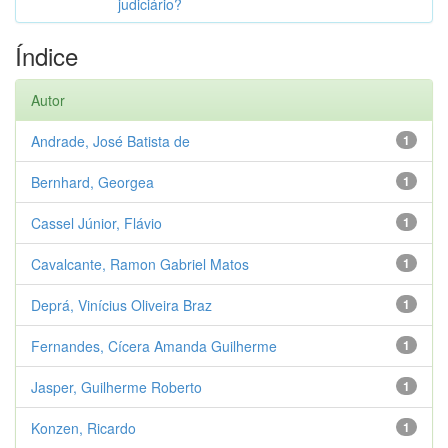
judiciário?
Índice
Autor
Andrade, José Batista de
1
Bernhard, Georgea
1
Cassel Júnior, Flávio
1
Cavalcante, Ramon Gabriel Matos
1
Deprá, Vinícius Oliveira Braz
1
Fernandes, Cícera Amanda Guilherme
1
Jasper, Guilherme Roberto
1
Konzen, Ricardo
1