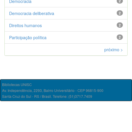
Democracia
2
Democracia deliberativa
2
Direitos humanos
2
Participação política
2
próximo >
Bibliotecas UNISC
Av. Independência, 2293, Bairro Universitário - CEP 96815-900
Santa Cruz do Sul - RS / Brasil. Telefone: (51)3717.7409