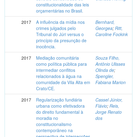
constitucionalidade das leis
orçamentárias no Brasil.
2017
A influência da mídia nos
Bernhard,
crimes julgados pelo
Georgea
;
Ritt,
Tribunal do Júri versus o
Caroline Fockink
princípio da presunção de
inocência.
2017
Mediação comunitária
Souza Filho,
como política pública para
Antônio Ulisses
intermediar conflitos
Olinda de
;
relacionados à água na
Spengler,
comunidade da Vila Alta em
Fabiana Marion
Crato/CE.
2017
Regularização fundiária
Cassel Júnior,
urbana como efetivadora
Flávio
;
Reis,
do direito fundamental à
Jorge Renato
moradia no
dos
constitucionalismo
contemporâneo na
perspectiva de intersecções