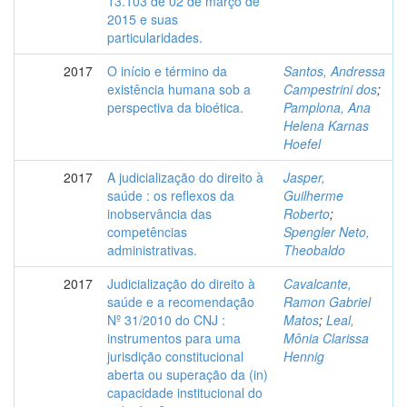
13.103 de 02 de março de
2015 e suas
particularidades.
2017
O início e término da
Santos, Andressa
existência humana sob a
Campestrini dos
;
perspectiva da bioética.
Pamplona, Ana
Helena Karnas
Hoefel
2017
A judicialização do direito à
Jasper,
saúde : os reflexos da
Guilherme
inobservância das
Roberto
;
competências
Spengler Neto,
administrativas.
Theobaldo
2017
Judicialização do direito à
Cavalcante,
saúde e a recomendação
Ramon Gabriel
Nº 31/2010 do CNJ :
Matos
;
Leal,
instrumentos para uma
Mônia Clarissa
jurisdição constitucional
Hennig
aberta ou superação da (in)
capacidade institucional do