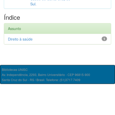
Sul.
Índice
Assunto
Direito à saúde
1
Bibliotecas UNISC
Av. Independência, 2293, Bairro Universitário - CEP 96815-900
Santa Cruz do Sul - RS / Brasil. Telefone: (51)3717.7409