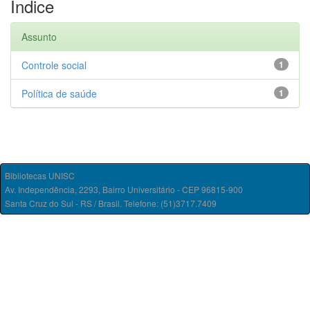
Índice
Assunto
Controle social
1
Política de saúde
1
Bibliotecas UNISC
Av. Independência, 2293, Bairro Universitário - CEP 96815-900
Santa Cruz do Sul - RS / Brasil. Telefone: (51)3717.7409