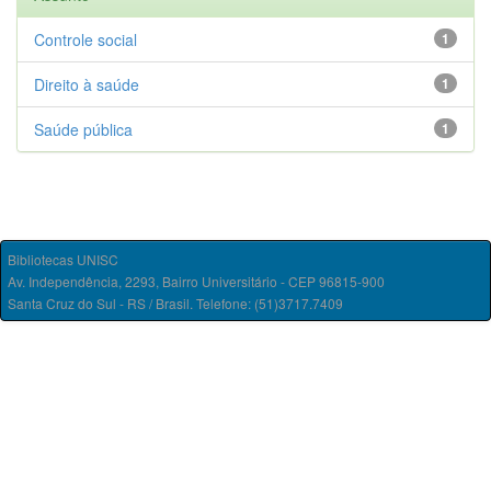
Controle social
1
Direito à saúde
1
Saúde pública
1
Bibliotecas UNISC
Av. Independência, 2293, Bairro Universitário - CEP 96815-900
Santa Cruz do Sul - RS / Brasil. Telefone: (51)3717.7409