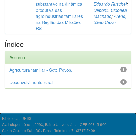
substantivo na dinâmica
Eduardo Ruschel
;
produtiva das
Deponti, Cidonea
agroindústrias familiares
Machado
;
Arend,
na Região das Missões -
Silvio Cezar
RS.
Índice
Assunto
Agricultura familiar - Sete Povos...
1
Desenvolvimento rural
1
Bibliotecas UNISC
Av. Independência, 2293, Bairro Universitário - CEP 96815-900
Santa Cruz do Sul - RS / Brasil. Telefone: (51)3717.7409