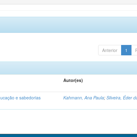
Anterior
1
Autor(es)
educação e sabedorias
Kahmann, Ana Paula
;
Silveira, Éder d