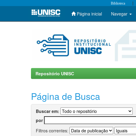
|
Biblioteca
Página inicial
Navegar
Skip
navigation
Repositório UNISC
Página de Busca
Buscar em:
por
Filtros correntes: