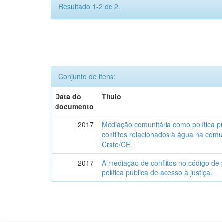
Resultado 1-2 de 2.
Conjunto de itens:
Data do
Título
documento
2017
Mediação comunitária como política pú
conflitos relacionados à água na comu
Crato/CE.
2017
A mediação de conflitos no código de p
política pública de acesso à justiça.