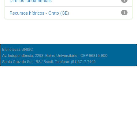
Direitos fundamentais
1
Recursos hídricos - Crato (CE)
1
Bibliotecas UNISC
Av. Independência, 2293, Bairro Universitário - CEP 96815-900
Santa Cruz do Sul - RS / Brasil. Telefone: (51)3717.7409