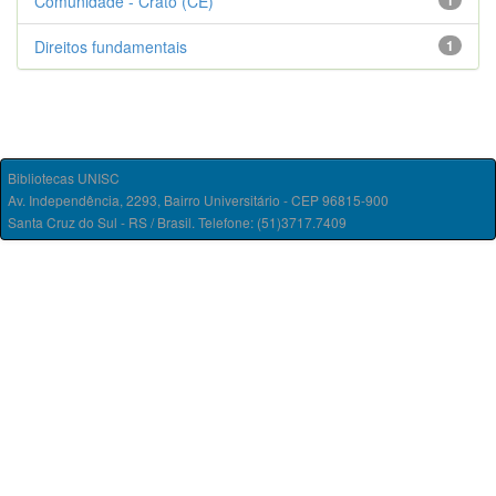
Comunidade - Crato (CE)
1
Direitos fundamentais
1
Bibliotecas UNISC
Av. Independência, 2293, Bairro Universitário - CEP 96815-900
Santa Cruz do Sul - RS / Brasil. Telefone: (51)3717.7409