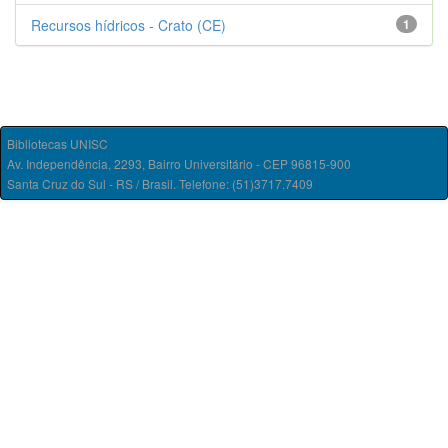
Recursos hídricos - Crato (CE)
1
Bibliotecas UNISC
Av. Independência, 2293, Bairro Universitário - CEP 96815-900
Santa Cruz do Sul - RS / Brasil. Telefone: (51)3717.7409