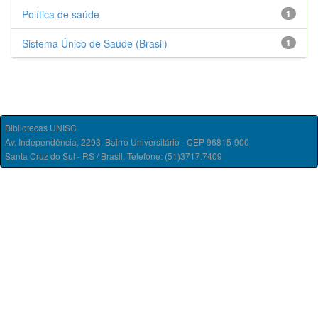
Política de saúde
1
Sistema Único de Saúde (Brasil)
1
Bibliotecas UNISC
Av. Independência, 2293, Bairro Universitário - CEP 96815-900
Santa Cruz do Sul - RS / Brasil. Telefone: (51)3717.7409