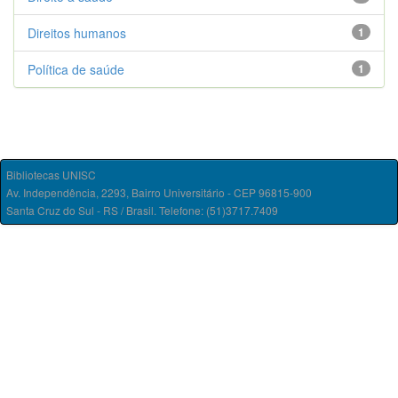
Direitos humanos
1
Política de saúde
1
Bibliotecas UNISC
Av. Independência, 2293, Bairro Universitário - CEP 96815-900
Santa Cruz do Sul - RS / Brasil. Telefone: (51)3717.7409