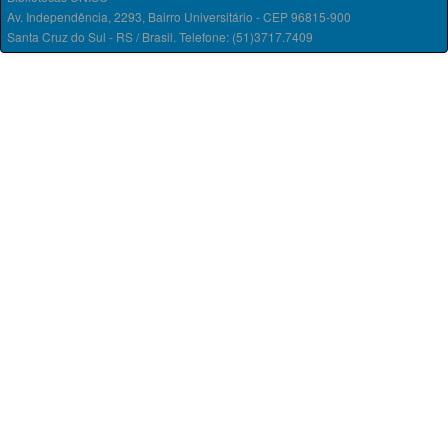
Av. Independência, 2293, Bairro Universitário - CEP 96815-900
Santa Cruz do Sul - RS / Brasil. Telefone: (51)3717.7409