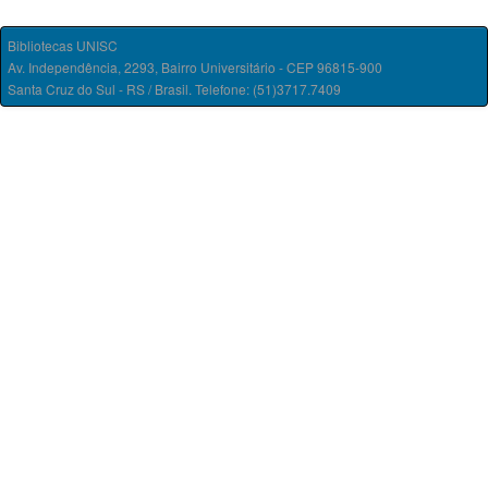
Bibliotecas UNISC
Av. Independência, 2293, Bairro Universitário - CEP 96815-900
Santa Cruz do Sul - RS / Brasil. Telefone: (51)3717.7409