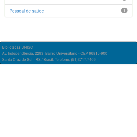
Pessoal de saúde
1
Bibliotecas UNISC
Av. Independência, 2293, Bairro Universitário - CEP 96815-900
Santa Cruz do Sul - RS / Brasil. Telefone: (51)3717.7409