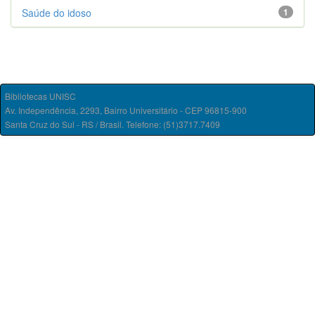
Saúde do idoso
1
Bibliotecas UNISC
Av. Independência, 2293, Bairro Universitário - CEP 96815-900
Santa Cruz do Sul - RS / Brasil. Telefone: (51)3717.7409