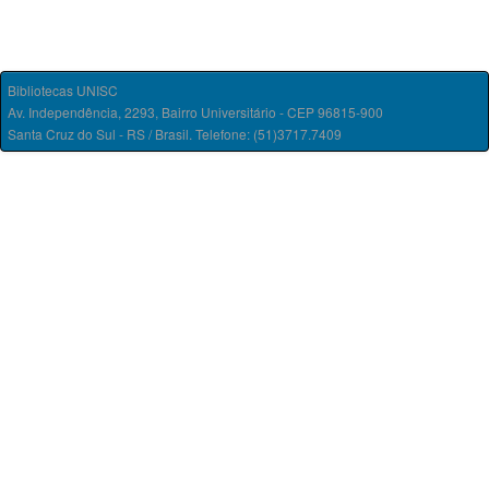
Bibliotecas UNISC
Av. Independência, 2293, Bairro Universitário - CEP 96815-900
Santa Cruz do Sul - RS / Brasil. Telefone: (51)3717.7409