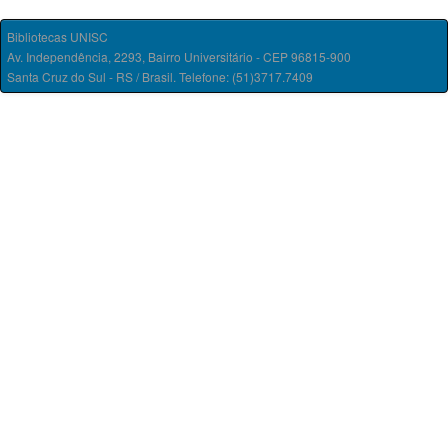
Bibliotecas UNISC
Av. Independência, 2293, Bairro Universitário - CEP 96815-900
Santa Cruz do Sul - RS / Brasil. Telefone: (51)3717.7409