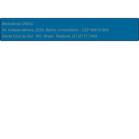
Bibliotecas UNISC
Av. Independência, 2293, Bairro Universitário - CEP 96815-900
Santa Cruz do Sul - RS / Brasil. Telefone: (51)3717.7409