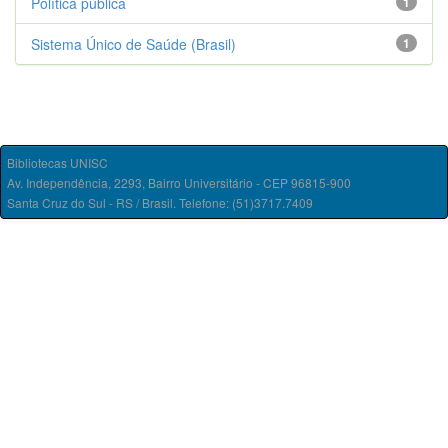
Política pública
1
Sistema Único de Saúde (Brasil)
1
Bibliotecas UNISC
Av. Independência, 2293, Bairro Universitário - CEP 96815-900
Santa Cruz do Sul - RS / Brasil. Telefone: (51)3717.7409