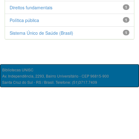
Direitos fundamentais
1
Política pública
1
Sistema Único de Saúde (Brasil)
1
Bibliotecas UNISC
Av. Independência, 2293, Bairro Universitário - CEP 96815-900
Santa Cruz do Sul - RS / Brasil. Telefone: (51)3717.7409