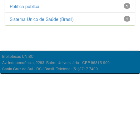
Política pública
1
Sistema Único de Saúde (Brasil)
1
Bibliotecas UNISC
Av. Independência, 2293, Bairro Universitário - CEP 96815-900
Santa Cruz do Sul - RS / Brasil. Telefone: (51)3717.7409