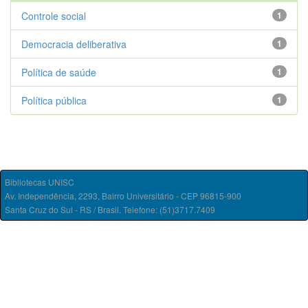
Controle social
1
Democracia deliberativa
1
Política de saúde
1
Política pública
1
Bibliotecas UNISC
Av. Independência, 2293, Bairro Universitário - CEP 96815-900
Santa Cruz do Sul - RS / Brasil. Telefone: (51)3717.7409