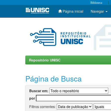
|
Biblioteca
Página inicial
Navegar
Skip
navigation
Repositório UNISC
Página de Busca
Buscar em:
por
Filtros correntes: