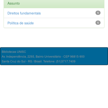
Assunto
Direitos fundamentais
1
Política de saúde
1
Bibliotecas UNISC
Av. Independência, 2293, Bairro Universitário - CEP 96815-900
Santa Cruz do Sul - RS / Brasil. Telefone: (51)3717.7409