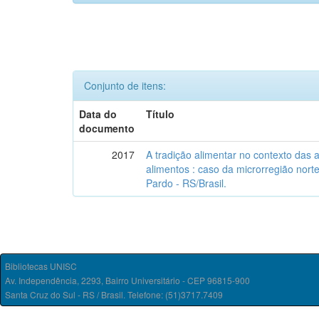
Conjunto de itens:
Data do
Título
documento
2017
A tradição alimentar no contexto das a
alimentos : caso da microrregião nor
Pardo - RS/Brasil.
Bibliotecas UNISC
Av. Independência, 2293, Bairro Universitário - CEP 96815-900
Santa Cruz do Sul - RS / Brasil. Telefone: (51)3717.7409