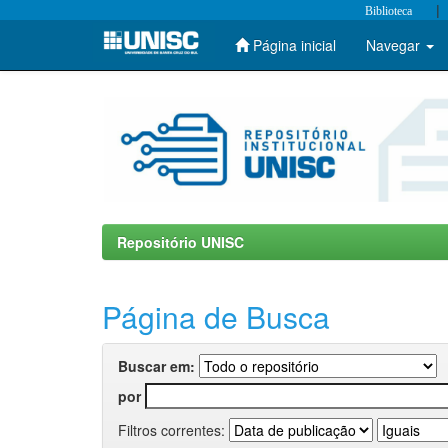
|
Biblioteca
Página inicial
Navegar
Skip
navigation
Repositório UNISC
Página de Busca
Buscar em:
por
Filtros correntes: