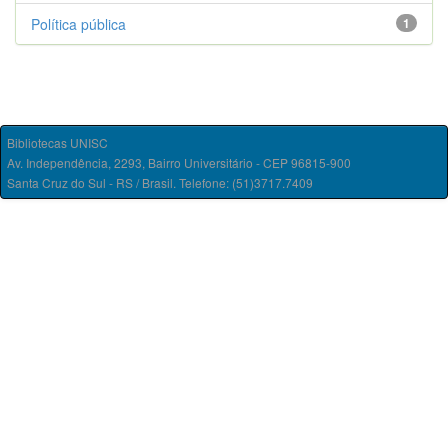
Política pública
1
Bibliotecas UNISC
Av. Independência, 2293, Bairro Universitário - CEP 96815-900
Santa Cruz do Sul - RS / Brasil. Telefone: (51)3717.7409