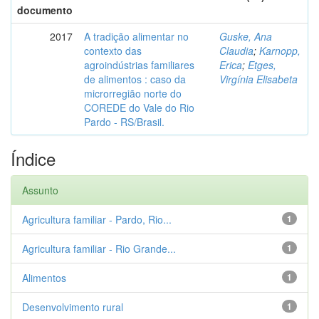
documento
2017
A tradição alimentar no
Guske, Ana
contexto das
Claudia
;
Karnopp,
agroindústrias familiares
Erica
;
Etges,
de alimentos : caso da
Virgínia Elisabeta
microrregião norte do
COREDE do Vale do Rio
Pardo - RS/Brasil.
Índice
Assunto
Agricultura familiar - Pardo, Rio...
1
Agricultura familiar - Rio Grande...
1
Alimentos
1
Desenvolvimento rural
1