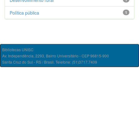
Desenvolvimento rural
Política pública
1
Bibliotecas UNISC
Av. Independência, 2293, Bairro Universitário - CEP 96815-900
Santa Cruz do Sul - RS / Brasil. Telefone: (51)3717.7409