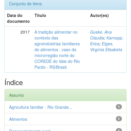
Conjunto de itens:
Data do
Título
Autor(es)
documento
2017
A tradição alimentar no
Guske, Ana
contexto das
Claudia
;
Karnopp,
agroindústrias familiares
Erica
;
Etges,
de alimentos : caso da
Virgínia Elisabeta
microrregião norte do
COREDE do Vale do Rio
Pardo - RS/Brasil.
Índice
Assunto
Agricultura familiar - Rio Grande...
1
Alimentos
1
1