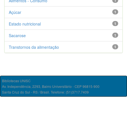
Alimentos - Consumo
1
Açúcar
1
Estado nutricional
1
Sacarose
1
Transtornos da alimentação
1
Bibliotecas UNISC
Av. Independência, 2293, Bairro Universitário - CEP 96815-900
Santa Cruz do Sul - RS / Brasil. Telefone: (51)3717.7409