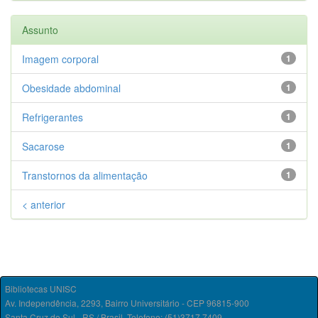
Assunto
Imagem corporal
1
Obesidade abdominal
1
Refrigerantes
1
Sacarose
1
Transtornos da alimentação
1
< anterior
Bibliotecas UNISC
Av. Independência, 2293, Bairro Universitário - CEP 96815-900
Santa Cruz do Sul - RS / Brasil. Telefone: (51)3717.7409