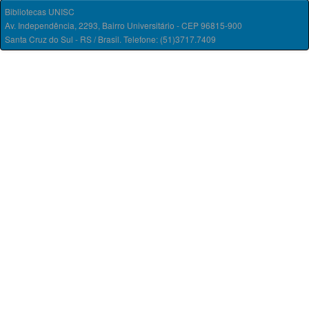
Bibliotecas UNISC
Av. Independência, 2293, Bairro Universitário - CEP 96815-900
Santa Cruz do Sul - RS / Brasil. Telefone: (51)3717.7409