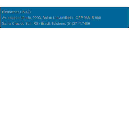
Bibliotecas UNISC
Av. Independência, 2293, Bairro Universitário - CEP 96815-900
Santa Cruz do Sul - RS / Brasil. Telefone: (51)3717.7409