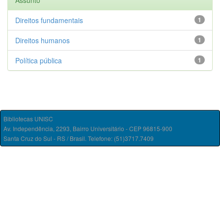
Assunto
Direitos fundamentais
1
Direitos humanos
1
Política pública
1
Bibliotecas UNISC
Av. Independência, 2293, Bairro Universitário - CEP 96815-900
Santa Cruz do Sul - RS / Brasil. Telefone: (51)3717.7409