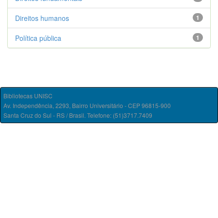
Direitos humanos
1
Política pública
1
Bibliotecas UNISC
Av. Independência, 2293, Bairro Universitário - CEP 96815-900
Santa Cruz do Sul - RS / Brasil. Telefone: (51)3717.7409