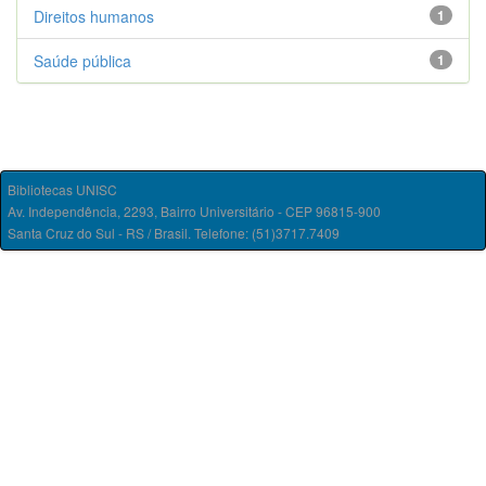
Direitos humanos
1
Saúde pública
1
Bibliotecas UNISC
Av. Independência, 2293, Bairro Universitário - CEP 96815-900
Santa Cruz do Sul - RS / Brasil. Telefone: (51)3717.7409