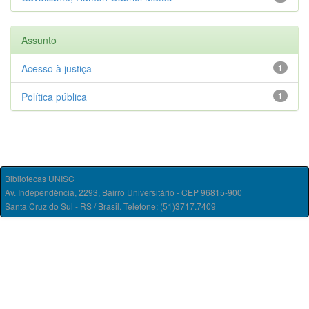
Assunto
Acesso à justiça
1
Política pública
1
Bibliotecas UNISC
Av. Independência, 2293, Bairro Universitário - CEP 96815-900
Santa Cruz do Sul - RS / Brasil. Telefone: (51)3717.7409