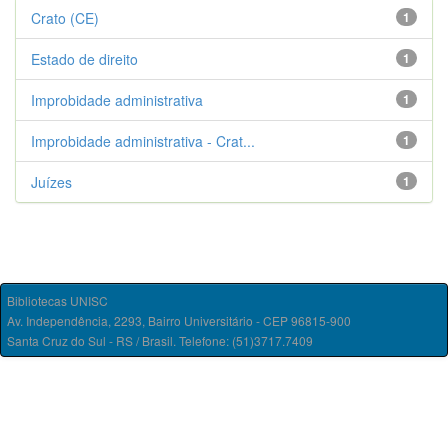
Crato (CE)
1
Estado de direito
1
Improbidade administrativa
1
Improbidade administrativa - Crat...
1
Juízes
1
Bibliotecas UNISC
Av. Independência, 2293, Bairro Universitário - CEP 96815-900
Santa Cruz do Sul - RS / Brasil. Telefone: (51)3717.7409