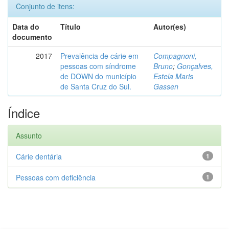
Conjunto de itens:
Data do
Título
Autor(es)
documento
2017
Prevalência de cárie em
Compagnoni,
pessoas com síndrome
Bruno
;
Gonçalves,
de DOWN do município
Estela Maris
de Santa Cruz do Sul.
Gassen
Índice
Assunto
Cárie dentária
1
Pessoas com deficiência
1