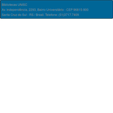
Bibliotecas UNISC
Av. Independência, 2293, Bairro Universitário - CEP 96815-900
Santa Cruz do Sul - RS / Brasil. Telefone: (51)3717.7409